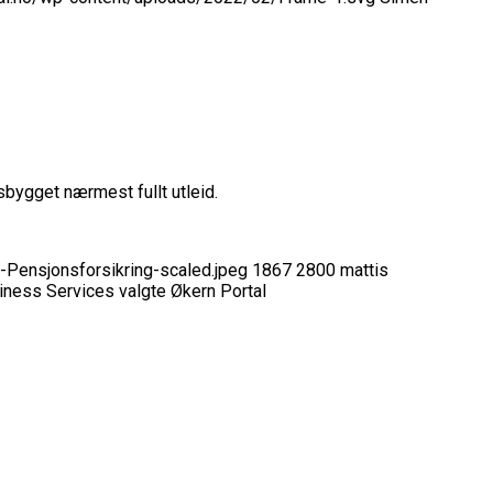
sbygget nærmest fullt utleid.
-Pensjonsforsikring-scaled.jpeg
1867
2800
mattis
ness Services valgte Økern Portal