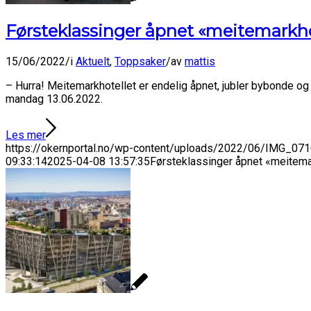
Førsteklassinger åpnet «meitemarkho
15/06/2022
/
i
Aktuelt
,
Toppsaker
/
av
mattis
– Hurra! Meitemarkhotellet er endelig åpnet, jubler bybonde og
mandag 13.06.2022.
Les mer
https://okernportal.no/wp-content/uploads/2022/06/IMG_071
09:33:14
2025-04-08 13:57:35
Førsteklassinger åpnet «meitema