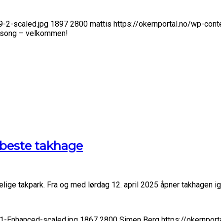
-2-scaled.jpg
1897
2800
mattis
https://okernportal.no/wp-co
 sesong – velkommen!
s beste takhage
lige takpark. Fra og med lørdag 12. april 2025 åpner takhagen i
1-Enhanced-scaled.jpg
1867
2800
Simen Berg
https://okernpo