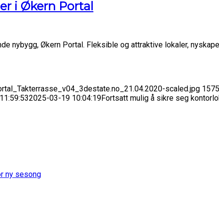
er i Økern Portal
nde nybygg, Økern Portal. Fleksible og attraktive lokaler, nyska
rtal_Takterrasse_v04_3destate.no_21.04.2020-scaled.jpg
157
11:59:53
2025-03-19 10:04:19
Fortsatt mulig å sikre seg kontorlo
or ny sesong