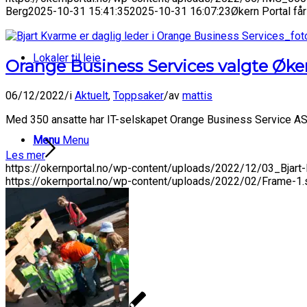
Berg
2025-10-31 15:41:35
2025-10-31 16:07:23
Økern Portal få
Lokaler til leie
Orange Business Services valgte Øke
06/12/2022
/
i
Aktuelt
,
Toppsaker
/
av
mattis
Med 350 ansatte har IT-selskapet Orange Business Service AS fly
Menu
Menu
Les mer
https://okernportal.no/wp-content/uploads/2022/12/03_Bjart
https://okernportal.no/wp-content/uploads/2022/02/Frame-1.