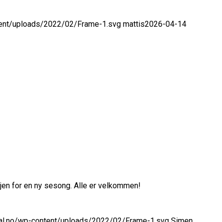
ntent/uploads/2022/02/Frame-1.svg
mattis
2026-04-14
gjen for en ny sesong. Alle er velkommen!
rtal.no/wp-content/uploads/2022/02/Frame-1.svg
Simen