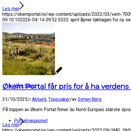
Les mer
https://okernportal.no/wp-content/uploads/2022/03/vem-7009
09:10:10
2026-04-14 09:52:53
20. april åpner takhagen for ny
Om Økern Portal
Økern Portal får pris for å ha verden
Våre tilbud
31/10/2025
/
i
Aktuelt
,
Toppsaker
/
av
Simen Berg
På toppen av Økern Portal finner du Nord-Europas største spise
Portalmagasinet
Les mer
https://okernportal.no/wp-content/uploads/2022/06/IMG_060