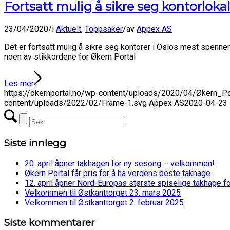
Fortsatt mulig å sikre seg kontorlokal
23/04/2020
/
i
Aktuelt
,
Toppsaker
/
av
Appex AS
Det er fortsatt mulig å sikre seg kontorer i Oslos mest spenne
noen av stikkordene for Økern Portal
Les mer
https://okernportal.no/wp-content/uploads/2020/04/Økern_Po
content/uploads/2022/02/Frame-1.svg
Appex AS
2020-04-23 
Siste innlegg
20. april åpner takhagen for ny sesong – velkommen!
Økern Portal får pris for å ha verdens beste takhage
12. april åpner Nord-Europas største spiselige takhage f
Velkommen til Østkanttorget 23. mars 2025
Velkommen til Østkanttorget 2. februar 2025
Siste kommentarer