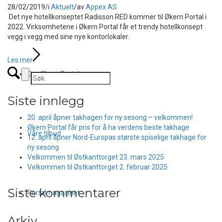
28/02/2019
/
i
Aktuelt
/
av
Appex AS
Det nye hotellkonseptet Radisson RED kommer til Økern Portal i
2022. Virksomhetene i Økern Portal får et trendy hotellkonsept
vegg i vegg med sine nye kontorlokaler.
Les mer
Om Økern Portal
Siste innlegg
20. april åpner takhagen for ny sesong – velkommen!
Økern Portal får pris for å ha verdens beste takhage
Våre tilbud
12. april åpner Nord-Europas største spiselige takhage for
ny sesong
Velkommen til Østkanttorget 23. mars 2025
Velkommen til Østkanttorget 2. februar 2025
Siste kommentarer
Portalmagasinet
Arkiv