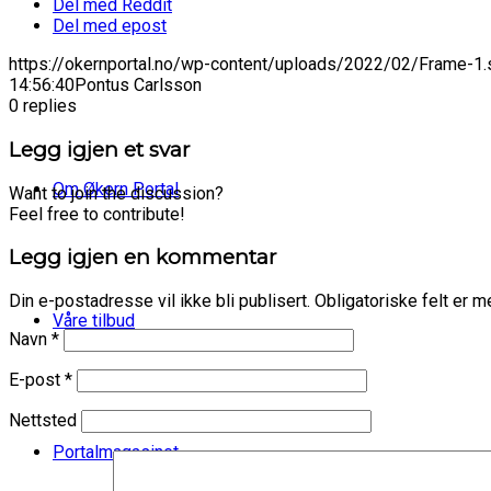
Del med Reddit
Del med epost
https://okernportal.no/wp-content/uploads/2022/02/Frame-1.
14:56:40
Pontus Carlsson
0
replies
Legg igjen et svar
Om Økern Portal
Want to join the discussion?
Feel free to contribute!
Legg igjen en kommentar
Din e-postadresse vil ikke bli publisert.
Obligatoriske felt er 
Våre tilbud
Navn
*
E-post
*
Nettsted
Portalmagasinet