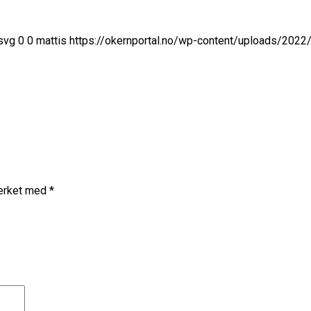
svg
0
0
mattis
https://okernportal.no/wp-content/uploads/202
merket med
*