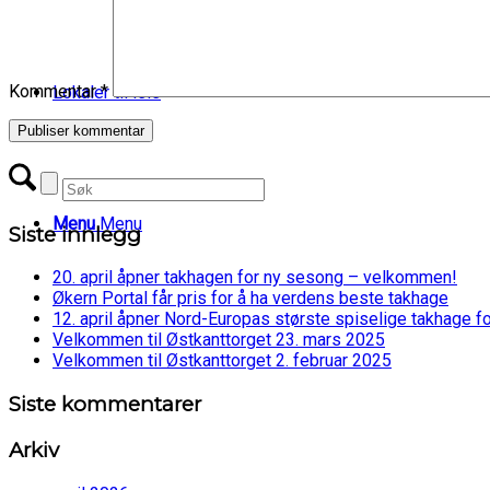
Kommentar
*
Lokaler til leie
Menu
Menu
Siste innlegg
20. april åpner takhagen for ny sesong – velkommen!
Økern Portal får pris for å ha verdens beste takhage
12. april åpner Nord-Europas største spiselige takhage f
Velkommen til Østkanttorget 23. mars 2025
Velkommen til Østkanttorget 2. februar 2025
Siste kommentarer
Arkiv