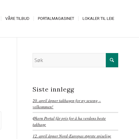
VÅRE TILBUD
PORTALMAGASINET
LOKALER TIL LEIE
Siste innlegg
20. april åpner takhagen for ny sesong –
velkommen!
Økern Portal får pris for å ha verdens beste
takhage
12. april åpner Nord-Europas største spiselige