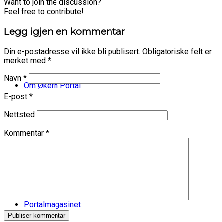
Want to join the discussion?
Feel free to contribute!
Legg igjen en kommentar
Din e-postadresse vil ikke bli publisert.
Obligatoriske felt er
merket med
*
Navn
*
Om Økern Portal
E-post
*
Nettsted
Kommentar
*
Våre tilbud
Portalmagasinet