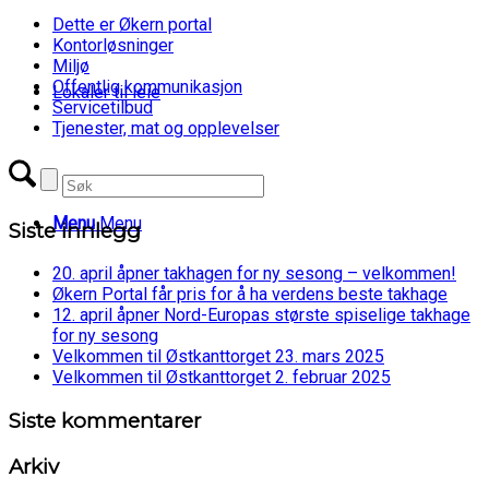
Dette er Økern portal
Kontorløsninger
Miljø
Offentlig kommunikasjon
Lokaler til leie
Servicetilbud
Tjenester, mat og opplevelser
Menu
Menu
Siste innlegg
20. april åpner takhagen for ny sesong – velkommen!
Økern Portal får pris for å ha verdens beste takhage
12. april åpner Nord-Europas største spiselige takhage
for ny sesong
Velkommen til Østkanttorget 23. mars 2025
Velkommen til Østkanttorget 2. februar 2025
Siste kommentarer
Arkiv