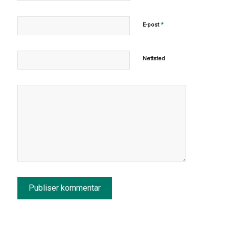
*
E-post
Nettsted