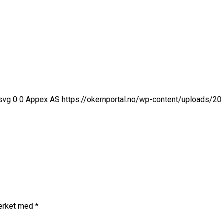
svg
0
0
Appex AS
https://okernportal.no/wp-content/uploads/
merket med
*