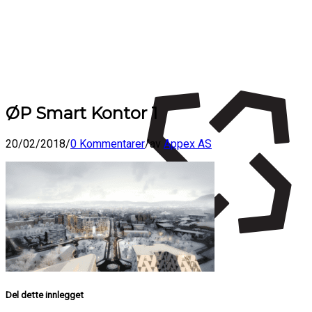
ØP Smart Kontor 1
20/02/2018
/
0 Kommentarer
/
av
Appex AS
Del dette innlegget