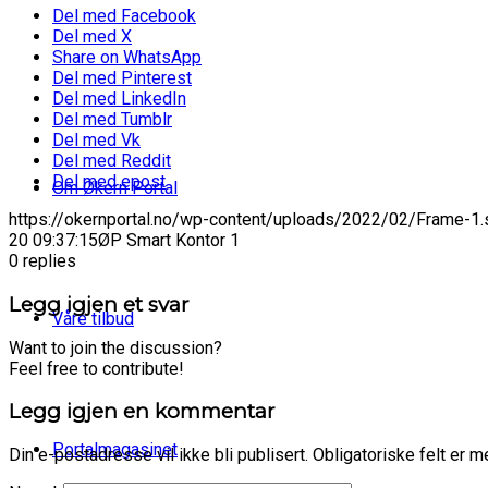
Del med Facebook
Del med X
Share on WhatsApp
Del med Pinterest
Del med LinkedIn
Del med Tumblr
Del med Vk
Del med Reddit
Del med epost
Om Økern Portal
https://okernportal.no/wp-content/uploads/2022/02/Frame-1.
20 09:37:15
ØP Smart Kontor 1
0
replies
Legg igjen et svar
Våre tilbud
Want to join the discussion?
Feel free to contribute!
Legg igjen en kommentar
Portalmagasinet
Din e-postadresse vil ikke bli publisert.
Obligatoriske felt er 