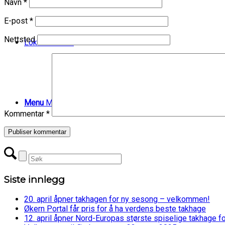
Navn
*
E-post
*
Nettsted
Lokaler til leie
Menu
Menu
Kommentar
*
Siste innlegg
20. april åpner takhagen for ny sesong – velkommen!
Økern Portal får pris for å ha verdens beste takhage
12. april åpner Nord-Europas største spiselige takhage f