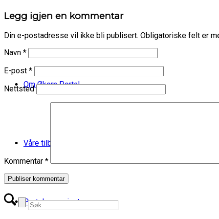
Legg igjen en kommentar
Din e-postadresse vil ikke bli publisert.
Obligatoriske felt er 
Navn
*
E-post
*
Om Økern Portal
Nettsted
Våre tilbud
Kommentar
*
Portalmagasinet