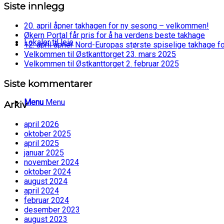
Siste innlegg
20. april åpner takhagen for ny sesong – velkommen!
Økern Portal får pris for å ha verdens beste takhage
Lokaler til leie
12. april åpner Nord-Europas største spiselige takhage f
Velkommen til Østkanttorget 23. mars 2025
Velkommen til Østkanttorget 2. februar 2025
Siste kommentarer
Menu
Menu
Arkiv
april 2026
oktober 2025
april 2025
januar 2025
november 2024
oktober 2024
august 2024
april 2024
februar 2024
desember 2023
august 2023