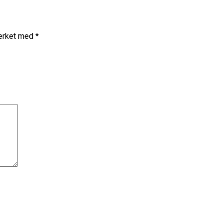
merket med
*