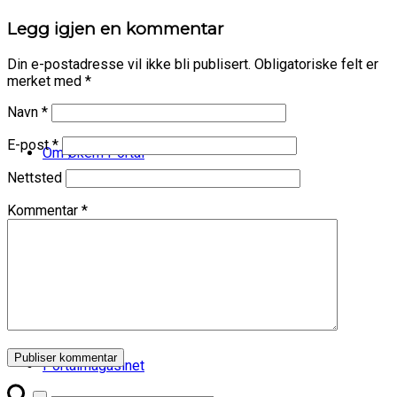
Legg igjen en kommentar
Din e-postadresse vil ikke bli publisert.
Obligatoriske felt er
merket med
*
Navn
*
E-post
*
Om Økern Portal
Nettsted
Kommentar
*
Våre tilbud
Portalmagasinet