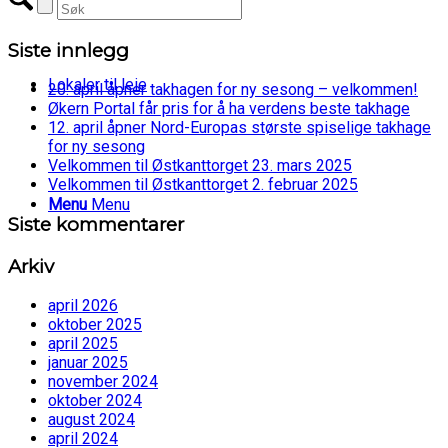
Siste innlegg
Lokaler til leie
20. april åpner takhagen for ny sesong – velkommen!
Økern Portal får pris for å ha verdens beste takhage
12. april åpner Nord-Europas største spiselige takhage
for ny sesong
Velkommen til Østkanttorget 23. mars 2025
Velkommen til Østkanttorget 2. februar 2025
Menu
Menu
Siste kommentarer
Arkiv
april 2026
oktober 2025
april 2025
januar 2025
november 2024
oktober 2024
august 2024
april 2024