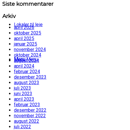
Siste kommentarer
Arkiv
Lokaler til leie
april 2026
oktober 2025
april 2025
januar 2025
november 2024
oktober 2024
Menu
Menu
august 2024
april 2024
februar 2024
desember 2023
august 2023
juli 2023
juni 2023
april 2023
februar 2023
desember 2022
november 2022
august 2022
juli 2022