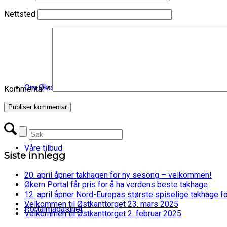
Nettsted
Om Økern Portal
Kommentar
*
Våre tilbud
Siste innlegg
20. april åpner takhagen for ny sesong – velkommen!
Økern Portal får pris for å ha verdens beste takhage
12. april åpner Nord-Europas største spiselige takhage f
Velkommen til Østkanttorget 23. mars 2025
Portalmagasinet
Velkommen til Østkanttorget 2. februar 2025