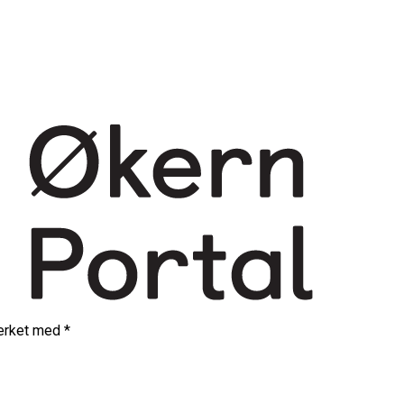
merket med
*