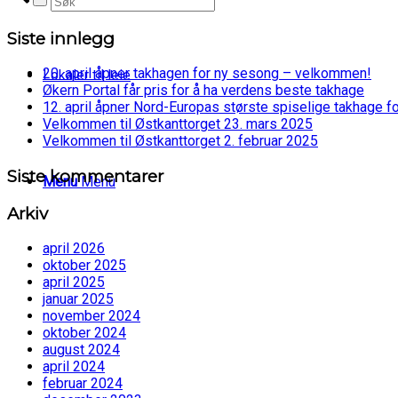
Siste innlegg
20. april åpner takhagen for ny sesong – velkommen!
Lokaler til leie
Økern Portal får pris for å ha verdens beste takhage
12. april åpner Nord-Europas største spiselige takhage f
Velkommen til Østkanttorget 23. mars 2025
Velkommen til Østkanttorget 2. februar 2025
Siste kommentarer
Menu
Menu
Arkiv
april 2026
oktober 2025
april 2025
januar 2025
november 2024
oktober 2024
august 2024
april 2024
februar 2024