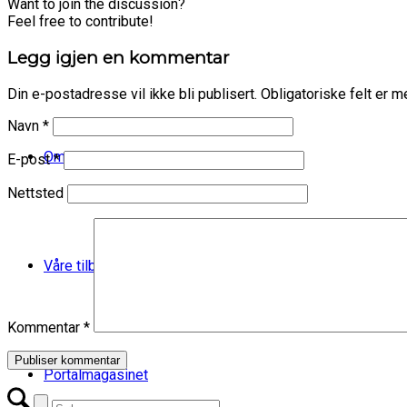
Want to join the discussion?
Feel free to contribute!
Legg igjen en kommentar
Din e-postadresse vil ikke bli publisert.
Obligatoriske felt er 
Navn
*
Om Økern Portal
E-post
*
Nettsted
Våre tilbud
Kommentar
*
Portalmagasinet