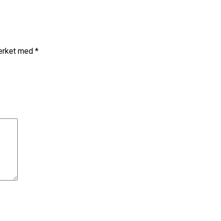
merket med
*