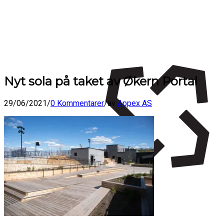
Nyt sola på taket av Økern Portal
29/06/2021
/
0 Kommentarer
/
av
Appex AS