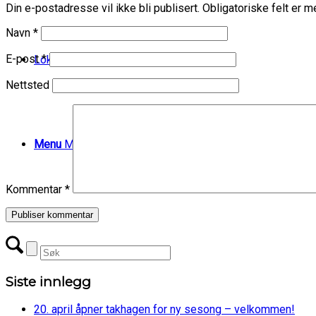
Din e-postadresse vil ikke bli publisert.
Obligatoriske felt er 
Navn
*
E-post
*
Lokaler til leie
Nettsted
Menu
Menu
Kommentar
*
Siste innlegg
20. april åpner takhagen for ny sesong – velkommen!