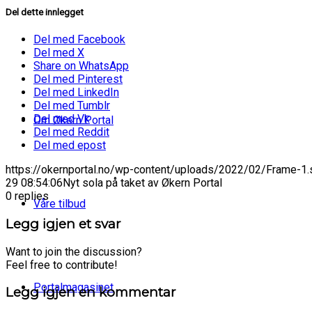
Del dette innlegget
Del med Facebook
Del med X
Share on WhatsApp
Del med Pinterest
Del med LinkedIn
Del med Tumblr
Del med Vk
Om Økern Portal
Del med Reddit
Del med epost
https://okernportal.no/wp-content/uploads/2022/02/Frame-1.
29 08:54:06
Nyt sola på taket av Økern Portal
0
replies
Våre tilbud
Legg igjen et svar
Want to join the discussion?
Feel free to contribute!
Portalmagasinet
Legg igjen en kommentar