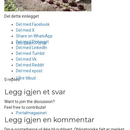
Del dette innlegget
Del med Facebook
Del med X
Share on WhatsApp
Del med Pinterest
Om Økern Portal
Del med LinkedIn
Del med Tumblr
Del med Vk
Del med Reddit
Del med epost
Våre tilbud
0
replies
Legg igjen et svar
Want to join the discussion?
Feel free to contribute!
Portalmagasinet
Legg igjen en kommentar
Din e-postadresse vil ikke bli publisert.
Obligatoriske felt er merket