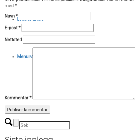
med
*
Navn
*
Lokaler til leie
E-post
*
Nettsted
Menu
Menu
Kommentar
*
Siste innlegg