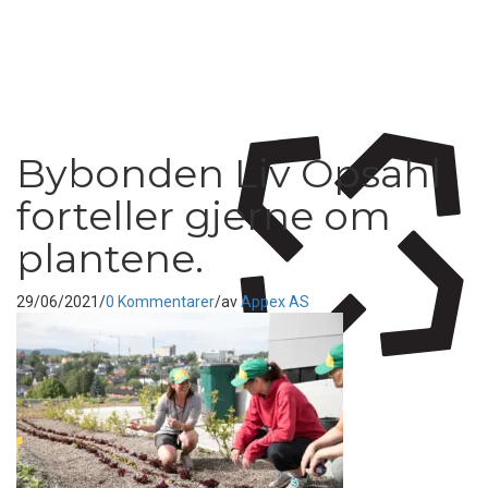
Bybonden Liv Opsahl
forteller gjerne om
plantene.
29/06/2021
/
0 Kommentarer
/
av
Appex AS