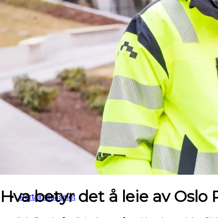
Om Økern Portal
Våre tilbud
Hva betyr det å leie av Oslo
Portalmagasinet