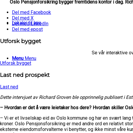
Oslo Pensjonforsikring bygger fremtidens kontor i dag. Richa
Del med Facebook
Del med X
Lokaler til leie
Del med LinkedIn
Del med epost
Utforsk bygget
Se vår interaktive 
Menu
Menu
Utforsk bygget
Last ned prospekt
Last ned
Dette intervjuet av Richard Groven ble opprinnelig publisert i E
– Hvordan er det å være leietaker hos dere? Hvordan skiller Os
– Vi er et livselskap eid av Oslo kommune og har en svært lang 
kroner. Oslo Pensjonsforsikring er med andre ord en relativt s
eksterne eiendomsforvalterne vi benytter, og ikke minst våre ku