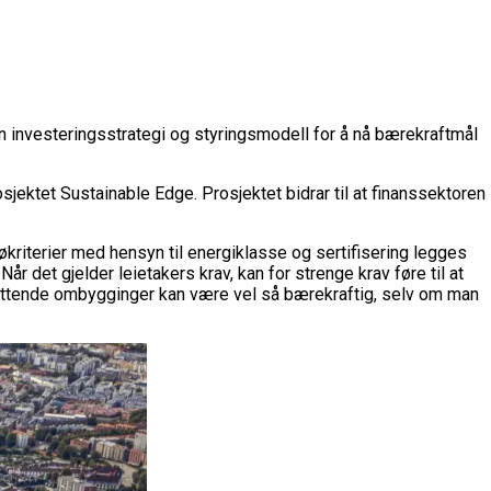
en investeringsstrategi og styringsmodell for å nå bærekraftmål
jektet Sustainable Edge. Prosjektet bidrar til at finanssektoren
økriterier med hensyn til energiklasse og sertifisering legges
år det gjelder leietakers krav, kan for strenge krav føre til at
omfattende ombygginger kan være vel så bærekraftig, selv om man