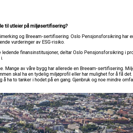
 til utleier på miljøsertifisering?
ergimerking og Breeam-sertifisering. Oslo Pensjonsforsikring har 
øpende vurderinger av ESG-risiko.
edende finansinstitusjoner, deltar Oslo Pensjonsforsikring i pros
i.
je. Mange av våre bygg har allerede en Breeam-sertifisering. Milj
n skal ha en tydelig miljøprofil eller har mulighet for å få det. N
iktig å ha to tanker i hodet på en gang. Gjenbruk og noe mindre 