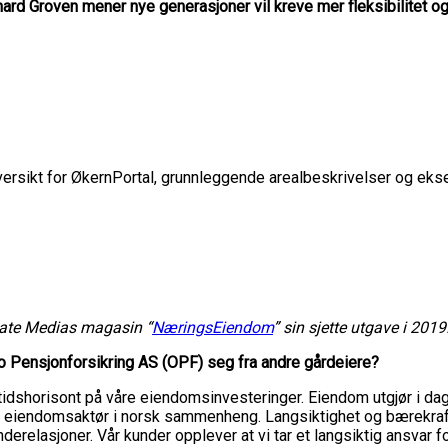
rd Groven mener nye generasjoner vil kreve mer fleksibilitet og 
oversikt for ØkernPortal, grunnleggende arealbeskrivelser og eks
state Medias magasin “
NæringsEiendom
” sin sjette utgave i 2019
lo Pensjonforsikring AS (OPF) seg fra andre gårdeiere?
tidshorisont på våre eiendomsinvesteringer. Eiendom utgjør i dag
tor eiendomsaktør i norsk sammenheng. Langsiktighet og bærekra
nderelasjoner. Vår kunder opplever at vi tar et langsiktig ansva