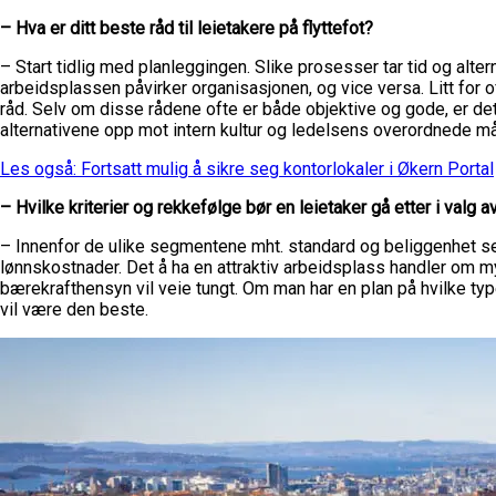
– Hva er ditt beste råd til leietakere på flyttefot?
– Start tidlig med planleggingen. Slike prosesser tar tid og alter
arbeidsplassen påvirker organisasjonen, og vice versa. Litt for 
råd. Selv om disse rådene ofte er både objektive og gode, er det
alternativene opp mot intern kultur og ledelsens overordnede mål
Les også: Fortsatt mulig å sikre seg kontorlokaler i Økern Portal
– Hvilke kriterier og rekkefølge bør en leietaker gå etter i valg 
– Innenfor de ulike segmentene mht. standard og beliggenhet ser
lønnskostnader. Det å ha en attraktiv arbeidsplass handler om my
bærekrafthensyn vil veie tungt. Om man har en plan på hvilke ty
vil være den beste.