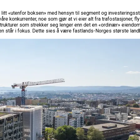
 litt «utenfor boksen» med hensyn til segment og investeringsstruk
re konkurrenter, noe som gjør at vi eier alt fra trafostasjoner, f
trukturer som strekker seg lenger enn det en «ordinær» eiendomsbesi
en står i fokus. Dette sies å være fastlands-Norges største lan