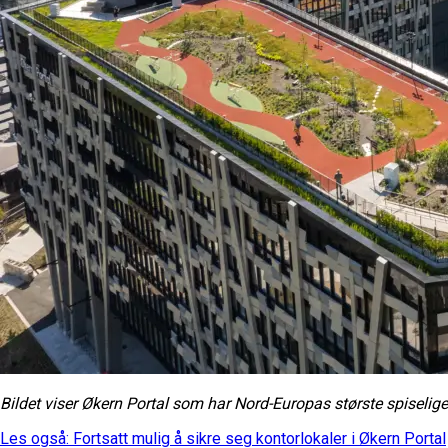
Bildet viser Økern Portal som har Nord-Europas største spiselige
Les også: Fortsatt mulig å sikre seg kontorlokaler i Økern Portal