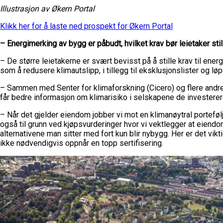
Illustrasjon av Økern Portal
Klikk her for å laste ned prospekt for Økern Portal
– Energimerking av bygg er påbudt, hvilket krav bør leietaker stille
– De større leietakerne er svært bevisst på å stille krav til en
som å redusere klimautslipp, i tillegg til eksklusjonslister og l
– Sammen med Senter for klimaforskning (Cicero) og flere andre l
får bedre informasjon om klimarisiko i selskapene de investerer 
– Når det gjelder eiendom jobber vi mot en klimanøytral porteføl
også til grunn ved kjøpsvurderinger hvor vi vektlegger at eiendomme
alternativene man sitter med fort kun blir nybygg. Her er det v
ikke nødvendigvis oppnår en topp sertifisering.