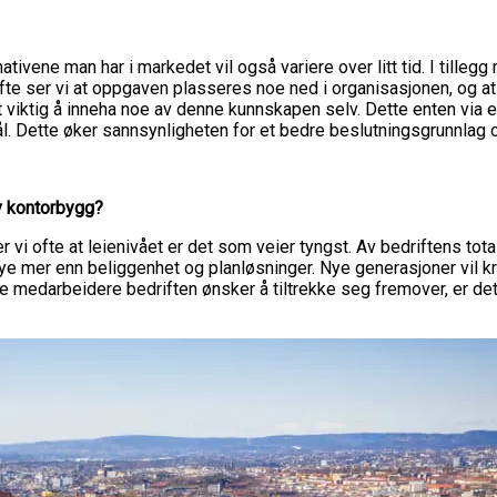
nativene man har i markedet vil også variere over litt tid. I till
ofte ser vi at oppgaven plasseres noe ned i organisasjonen, og at
 viktig å inneha noe av denne kunnskapen selv. Dette enten via eg
. Dette øker sannsynligheten for et bedre beslutningsgrunnlag og
av kontorbygg?
 vi ofte at leienivået er det som veier tyngst. Av bedriftens to
e mer enn beliggenhet og planløsninger. Nye generasjoner vil krev
pe medarbeidere bedriften ønsker å tiltrekke seg fremover, er d