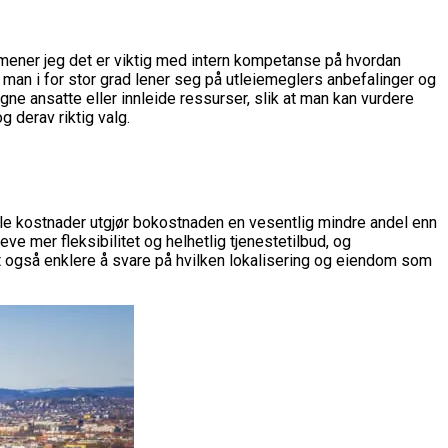
egg mener jeg det er viktig med intern kompetanse på hvordan
 man i for stor grad lener seg på utleiemeglers anbefalinger og
ne ansatte eller innleide ressurser, slik at man kan vurdere
 derav riktig valg.
tale kostnader utgjør bokostnaden en vesentlig mindre andel enn
e mer fleksibilitet og helhetlig tjenestetilbud, og
et også enklere å svare på hvilken lokalisering og eiendom som